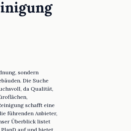
einigung
rdnung, sondern
ebäuden. Die Suche
chsvoll, da Qualität,
üroflächen,
einigung schafft eine
ie führenden Anbieter,
ser Überblick listet
PlanD auf und bietet