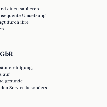
und einen sauberen
 konsequente Umsetzung
gt durch ihre
en.
 GbR
ebäudereinigung,
s auf
und gesunde
 den Service besonders