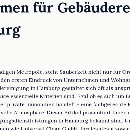
rmen für Gebäuder
urg
ndigen Metropole, steht Sauberkeit nicht nur für O
h den ersten Eindruck von Unternehmen und Wohng
reinigung in Hamburg gestaltet sich oft als anspru
vice essenzielle Kriterien sind. Egal ob es sich um B
r private Immobilien handelt – eine fachgerechte R
che Atmosphäre. Dieser Artikel präsentiert Ihnen d
igungsdienstleistungen in Hamburg bekannt sind. Un
en wie Universal Clean GmbH, Ihrcleanteam sowie 